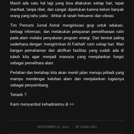
Masih ada satu hal lagi yang bisa dilakukan setiap hari, tepat
manfaat, tanpa ribet, dan sangat diperlukan karena belum banyak
orang yang tahu yaitu : ikhtiar di ranah frekuensi dan vibrasi.
Tim Pemurni Jurnal Astral menginisiasi grup untuk edukasi,
berbagi informasi, dan melakukan pelayanan pemeliharaan rutin
pada alam melalui penyaluran program energi. Dari bentuk paling
sederhana dengan ‘mengirimkan Al Fatihah’ rutin setiap hari. Mari
bangun pemahaman dan aktifkan fasilitas yang sudah ada di
tubuh kita agar menjadi manusia yang menjalankan fungsi
sebagai pemelihara alam.
Perlahan dan bertahap kita akan meniti jalan menuju pribadi yang
mampu mendengar keluhan alam dan menjalankan tugasnya
sebagai penyeimbang.
Tertarik ?
Kami menyambut kehadiranmu di >>
NOVEMBER 22, 2022
/
BY
KANG ASH