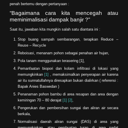
penah bertemu dengan pertanyaan :
“Bagaimana cara kita mencegah atau
meminimalisasi dampak banjir ?”
Saat itu, jawaban kita mungkin salah satu diantara ini :
Stop buang sampah sembarangan, terapkan Reduce –
Reuse – Recycle
Reboisasi, menanam pohon sebagai penahan air hujan,
Pola tanam menggunakan terasering [1],
Pemanfaatan biopori dan kolam infiltrasi di lokasi yang
memungkinkan
[1]
, memaksimalkan penyerapan air karena
air itu sunnatullahnya diresapkan bukan dialirkan ( referensi :
Bapak Anies Baswedan )
Penanaman pohon bambu di area resapan dan area dengan
kemiringan 70 – 80 derajat
[1]
[2]
,
Pengerukan dan pembersihan sungai dan aliran air secara
berkala,
Normalisasi daerah aliran sungai (DAS) di area yang
memungkinkan, atau pembuatan turap di area padat